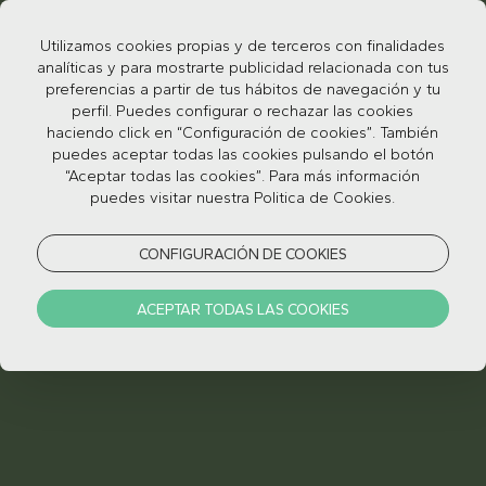
Utilizamos cookies propias y de terceros con finalidades
analíticas y para mostrarte publicidad relacionada con tus
preferencias a partir de tus hábitos de navegación y tu
perfil. Puedes configurar o rechazar las cookies
haciendo click en “Configuración de cookies”. También
puedes aceptar todas las cookies pulsando el botón
“Aceptar todas las cookies”. Para más información
SUBSCRÍBASE AL
puedes visitar nuestra Politica de Cookies.
BOLETÍN
CONFIGURACIÓN DE COOKIES
INFORMATIVO DEL
ACEPTAR TODAS LAS COOKIES
PALÁCIO DA LOUSÃ
NOTÍCIAS FRESCAS EN VERANO.
NOTÍCIAS RECONFORTANTES EN
INVIERNO.
PERO SIEMPRE BUENAS NOTÍCIAS Y
OFERTAS