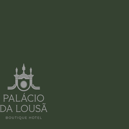
ESTADO:
ACEPTO LOS TÉRMINOS Y
CONDICIONES Y LA POLÍTICA
DE PRIVACIDAD Y DATOS
PERSONALES, QUE ES UNA
PARTE INTEGRAL DE LA MISMA
Si desea dejar de recibir nuestro boletín de noticias, Pulse
aquí.