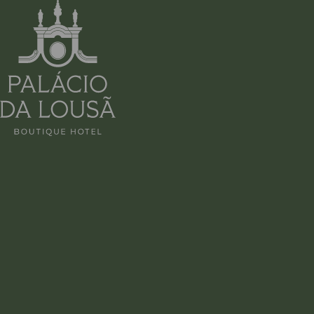
SUITE | SUPE
EN
FR
DE
PT
ES